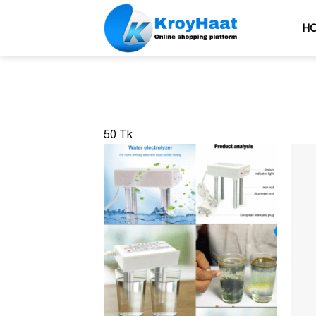
Skip
to
H
content
50 Tk