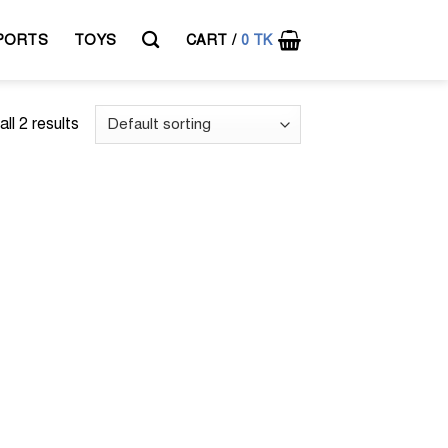
PORTS
TOYS
CART /
0
TK
ll 2 results