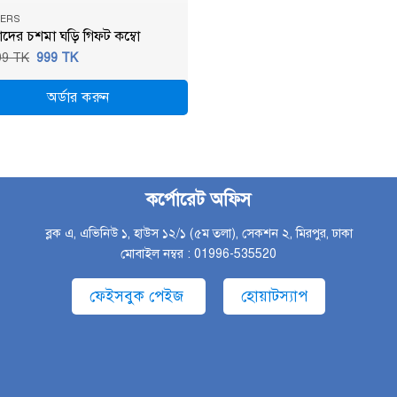
ERS
্চাদের চশমা ঘড়ি গিফট কম্বো
Original
Current
99
TK
999
TK
price
price
was:
is:
1,599
999
অর্ডার করুন
TK.
TK.
কর্পোরেট অফিস
ব্লক এ, এভিনিউ ১, হাউস ১২/১ (৫ম তলা), সেকশন ২, মিরপুর, ঢাকা
মোবাইল নম্বর : 01996-535520
ফেইসবুক পেইজ
হোয়াটস্যাপ