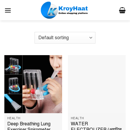
Skip
to
content
HEALTH
HEALTH
Deep Breathing Lung
WATER
Exerciser Spirometer
ELECTROLIZER (ওয়াটার