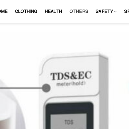
OME
CLOTHING
HEALTH
OTHERS
SAFETY
S