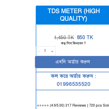
TDS METER (HiGH
QUALITY)
Original
Curren
1,450
TK
850
TK
price
price
কত পিস কিনবেন ?
was:
is:
TDS METER (HiGH QUALITY) quantity
1,450
850
TK.
TK.
এখনি অর্ডার করুন
কল করে অর্ডার করুন :
01996535520
⭐⭐⭐⭐⭐ (4.9/5.00) 217 Reviews | 720 pcs Sol