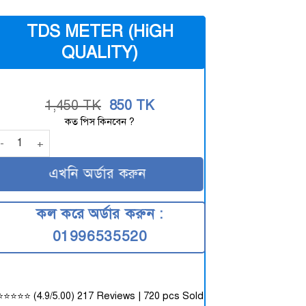
TDS METER (HiGH
QUALITY)
Original
Current
1,450
TK
850
TK
price
price
কত পিস কিনবেন ?
was:
is:
DS METER (HiGH QUALITY) quantity
1,450
850
TK.
TK.
এখনি অর্ডার করুন
কল করে অর্ডার করুন :
01996535520
⭐⭐⭐⭐⭐ (4.9/5.00) 217 Reviews | 720 pcs Sold