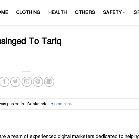
OME
CLOTHING
HEALTH
OTHERS
SAFETY
S
singed To Tariq
 was posted in . Bookmark the
permalink
.
e a team of experienced digital marketers dedicated to helpin