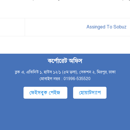
Assinged To Sobuz
কর্পোরেট অফিস
ব্লক এ, এভিনিউ ১, হাউস ১২/১ (৫ম তলা), সেকশন ২, মিরপুর, ঢাকা
মোবাইল নম্বর : 01996-535520
ফেইসবুক পেইজ
হোয়াটস্যাপ