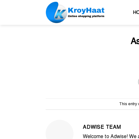
Skip
to
H
content
As
This entry
ADWISE TEAM
Welcome to Adwise! We ar